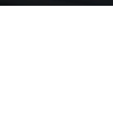
Por que trabalhar na
Brastti?
Somos apaixonados por Tecnologia ea inovação
está presente em nosso DNA, entregando
soluções aos nossos clientes. Aqui oferecemos
inúmeras oportunidades de carreira e
desenvolvimento aos nossos colaboradores.
Vem ser BRASTTI e envie o seu currículo para o e-
mail
contato@brastti.com.br